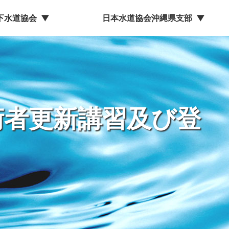
下水道協会
▼
日本水道協会沖縄県支部
▼
術者更新講習及び登