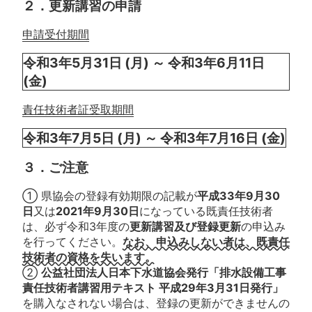
２．更新講習の申請
申請受付期間
令和3年5月31日 (月) ～ 令和3年6月11日
(金)
責任技術者証受取期間
令和3年7月5日 (月) ～ 令和3年7月16日 (金)
３．ご注意
① 県協会の登録有効期限の記載が
平成33年9月30
日
又は
2021年9月30日
になっている既責任技術者
は、必ず令和3年度の
更新講習及び登録更新
の申込み
を行ってください。
なお、申込みしない者は、既責任
技術者の資格を失います。
②
公益社団法人日本下水道協会発行「排水設備工事
責任技術者講習用テキスト 平成29年3月31日発行」
を購入なされない場合は、登録の更新ができませんの